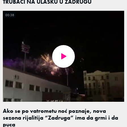
TRUBAČI NA ULASKU U ZADRUGU
00:38
Ako se po vatrometu noć poznaje, nova
sezona rijalitija “Zadruga” ima da grmi i da
puca