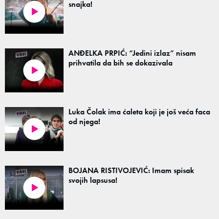
snajka!
ANĐELKA PRPIĆ: “Jedini izlaz” nisam
prihvatila da bih se dokazivala
Luka Čolak ima ćaleta koji je još veća faca
od njega!
BOJANA RISTIVOJEVIĆ: Imam spisak
svojih lapsusa!