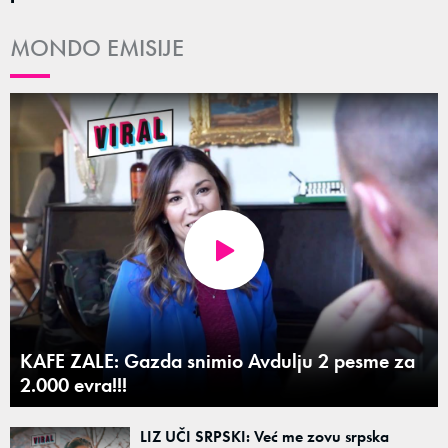
MONDO EMISIJE
KAFE ZALE: Gazda snimio Avdulju 2 pesme za
2.000 evra!!!
LIZ UČI SRPSKI: Već me zovu srpska