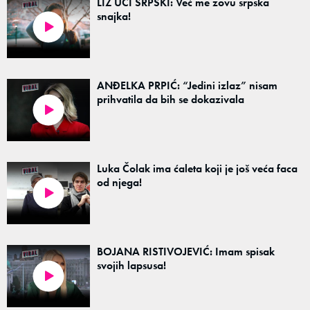
LIZ UČI SRPSKI: Već me zovu srpska
snajka!
ANĐELKA PRPIĆ: “Jedini izlaz” nisam
prihvatila da bih se dokazivala
Luka Čolak ima ćaleta koji je još veća faca
od njega!
BOJANA RISTIVOJEVIĆ: Imam spisak
svojih lapsusa!