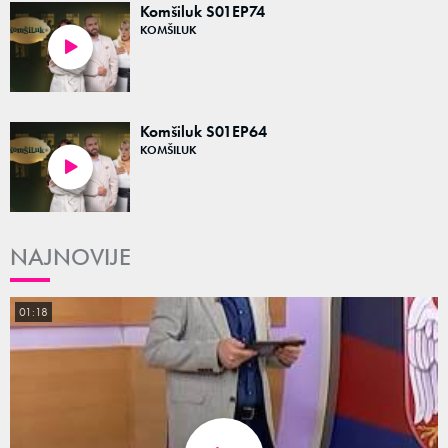
Komšiluk S01EP74
KOMŠILUK
43:50
Komšiluk S01EP64
KOMŠILUK
44:53
NAJNOVIJE
01:18