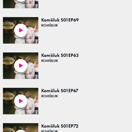
Komšiluk S01EP69
KOMŠILUK
44:21
Komšiluk S01EP63
KOMŠILUK
44:48
Komšiluk S01EP67
KOMŠILUK
43:16
Komšiluk S01EP72
KOMŠILUK