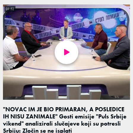
01:52
"NOVAC IM JE BIO PRIMARAN, A POSLEDICE
IH NISU ZANIMALE" Gosti emisije "Puls Srbije
vikend" analizirali slučajeve koji su potresli
Srbiju: Zločin se ne isplati