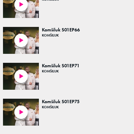
44:45
Komšiluk S01EP66
KOMŠILUK
43:16
Komšiluk S01EP71
KOMŠILUK
45:02
Komšiluk S01EP75
KOMŠILUK
44:49