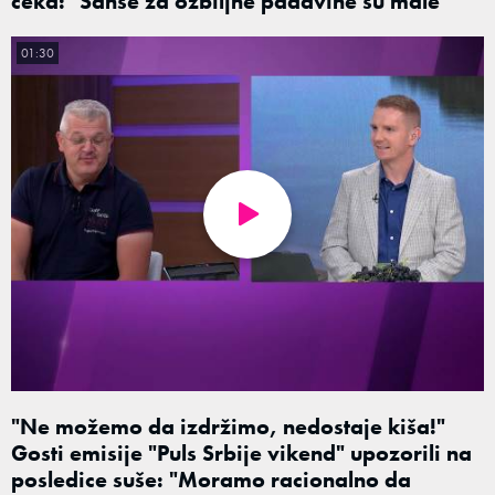
čeka: "Šanse za ozbiljne padavine su male"
01:30
"Ne možemo da izdržimo, nedostaje kiša!"
Gosti emisije "Puls Srbije vikend" upozorili na
posledice suše: "Moramo racionalno da