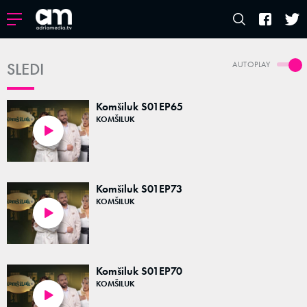
SLEDI
AUTOPLAY
Komšiluk S01EP65
KOMŠILUK
44:24
Komšiluk S01EP73
KOMŠILUK
44:03
Komšiluk S01EP70
KOMŠILUK
43:29