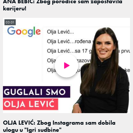
ANA BEBIĆ: Zbog porodice sam zapostavila
karijeru!
03:01
OLJA LEVIĆ: Zbog Instagrama sam dobila
ulogu u "Igri sudbine"