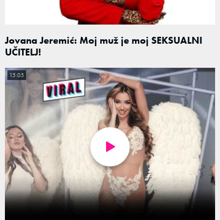
Jovana Jeremić: Moj muž je moj SEKSUALNI
UČITELJ!
15:05