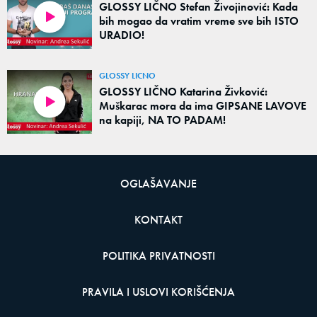
GLOSSY LIČNO Stefan Živojinović: Kada
bih mogao da vratim vreme sve bih ISTO
URADIO!
GLOSSY LICNO
GLOSSY LIČNO Katarina Živković:
Muškarac mora da ima GIPSANE LAVOVE
na kapiji, NA TO PADAM!
OGLAŠAVANJE
KONTAKT
POLITIKA PRIVATNOSTI
PRAVILA I USLOVI KORIŠĆENJA