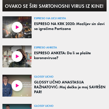
OVAKO SE ŠIRI SMRTONOSNI VIRUS IZ KINE!
ESPRESO NA LICU MESTA
ESPRESO NA KRK 2020: Mozlijev sin slavi
sa igračima Partizana
ESPRESO ANKETA
ESPRESO ANKETA: Da li se plašite
koronavirusa?
GLOSSY LICNO
GLOSSY LIČNO ANASTASIJA
RAŽNATOVIĆ: Moj dečko je moj SAVRŠEN
PAR!
GLOSSY LICNO