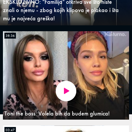
EKSKLUZIVNO: "Familija" otkriva sve što niste
znali o njemu - zbog kojih klipova je plakao i šta
mu je najveća greška!
38:36
Toni the boss: Volela bih da budem glumica!
03:47