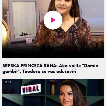
SRPSKA PRINCEZA ŠAHA: Ako volite "Damin
gambit", Teodora će vas oduševiti
13:32