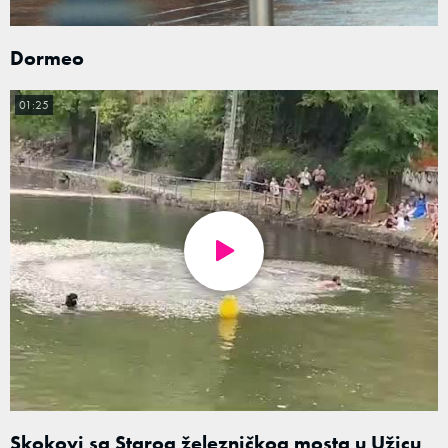
Dormeo
01:25
Skokovi sa Starog železničkog mosta u Užicu