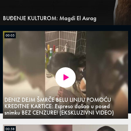
BUĐENJE KULTUROM: Magdi El Asrag
00:05
DENIZ DEJM ŠMRČE BELU LINIJU POMOĆU
KREDITNE KARTICE: Espreso došao u posed
snimku BEZ CENZURE! (EKSKLUZIVNI VIDEO)
00:58