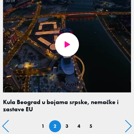
00:59
Kula Beograd u bojama srpske, nemačke i
zastave EU
1
2
3
4
5