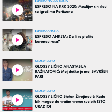
ESPRESO NA LICU MESTA
ESPRESO NA KRK 2020: Mozlijev sin slavi
sa igračima Partizana
ESPRESO ANKETA
ESPRESO ANKETA: Da li se plašite
koronavirusa?
GLOSSY LICNO
GLOSSY LIČNO ANASTASIJA
RAŽNATOVIĆ: Moj dečko je moj SAVRŠEN
PAR!
GLOSSY LICNO
GLOSSY LIČNO Stefan Živojinović: Kada
bih mogao da vratim vreme sve bih ISTO
URADIO!