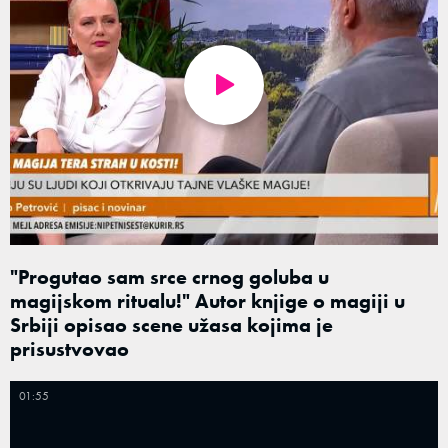
"Progutao sam srce crnog goluba u
magijskom ritualu!" Autor knjige o magiji u
Srbiji opisao scene užasa kojima je
prisustvovao
01:55